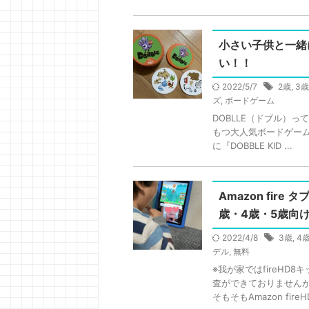
小さい子供と一緒
い！！
2022/5/7
2歳
,
3歳
ズ
,
ボードゲーム
DOBLLE（ドブル）っ
もつ大人気ボードゲーム
に『DOBBLE KID ...
Amazon fir
歳・4歳・5歳向
2022/4/8
3歳
,
4
デル
,
無料
※我が家ではfireH
査ができておりません
そもそもAmazon fireHD 