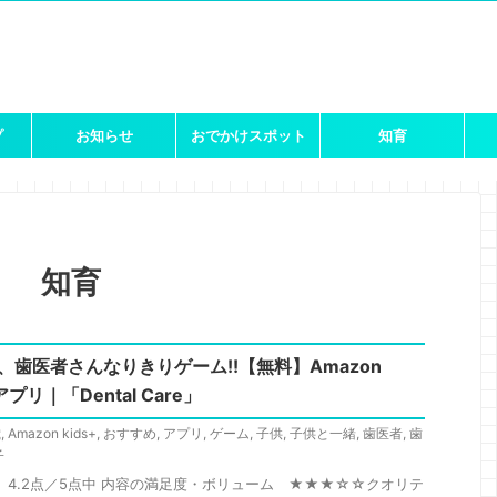
プ
お知らせ
おでかけスポット
知育
知育
歯医者さんなりきりゲーム!!【無料】Amazon
プリ｜「Dental Care」
歳
,
Amazon kids+
,
おすすめ
,
アプリ
,
ゲーム
,
子供
,
子供と一緒
,
歯医者
,
歯
子
 4.2点／5点中 内容の満足度・ボリューム ★★★☆☆クオリテ