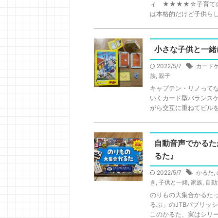
ィ ★★★★☆子育て
は本格的だけど子供らしく
小さな子供と一緒
2022/5/7
カード
族
,
親子
キャプテン・リノって
いくカード型バランス
がら交互に重ねてビルを作
自動音声でかるた
るた』
2022/5/7
かるた
,
き
,
子供と一緒
,
家族
,
自動
のりもの大集合かるた
るぶ」のJTBパブリッ
このかるた、実はシリーズ