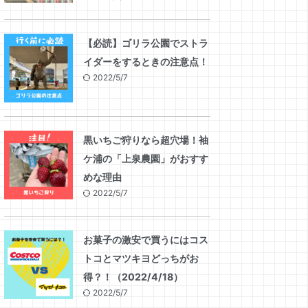
【必読】ゴリラ公園でストラ
イダーをするときの注意点！
2022/5/7
黒いちご狩りなら超穴場！袖
ケ浦の「上泉農園」がおすす
めな理由
2022/5/7
お菓子の激安で買うにはコス
トコとマツキヨどっちがお
得？！（2022/4/18）
2022/5/7