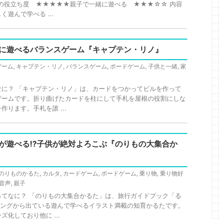
の役立ち度 ★★★★★親子で一緒に遊べる ★★★☆☆ 内容
遊んで学べる ...
に遊べるバランスゲーム『キャプテン・リノ』
ゲーム
,
キャプテン・リノ
,
バランスゲーム
,
ボードゲーム
,
子供と一緒
,
家
なに？ 「キャプテン・リノ」は、カードをつかってビルを作って
ゲームです。折り曲げたカードを柱にして手札を屋根の役割にしな
ります。手札を誰 ...
が遊べる⁉子供が絶対よろこぶ『のりもの大集合か
のりものかるた
,
カルタ
,
カードゲーム
,
ボードゲーム
,
乗り物
,
乗り物好
音声
,
親子
ってなに？ 「のりもの大集合かるた」は、旅行ガイドブック「る
シングから出ている遊んで学べるイラスト満載の知育かるたです。
化しており他に ...