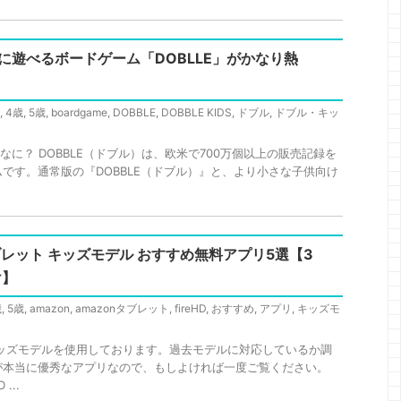
に遊べるボードゲーム「DOBLLE」がかなり熱
,
4歳
,
5歳
,
boardgame
,
DOBBLE
,
DOBBLE KIDS
,
ドブル
,
ドブル・キッ
てなに？ DOBBLE（ドブル）は、欧米で700万個以上の販売記録を
です。通常版の『DOBBLE（ドブル）』と、より小さな子供向け
e タブレット キッズモデル おすすめ無料アプリ5選【3
け】
歳
,
5歳
,
amazon
,
amazonタブレット
,
fireHD
,
おすすめ
,
アプリ
,
キッズモ
D8キッズモデルを使用しております。過去モデルに対応しているか調
が本当に優秀なアプリなので、もしよければ一度ご覧ください。
...