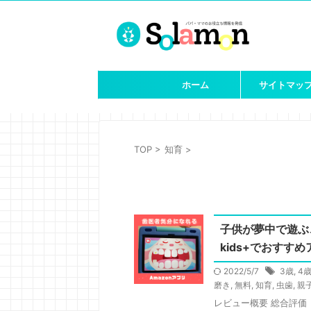
ホーム
サイトマッ
TOP
>
知育
>
子供が夢中で遊ぶ、
kids+でおすすめア
2022/5/7
3歳
,
4
磨き
,
無料
,
知育
,
虫歯
,
親
レビュー概要 総合評価